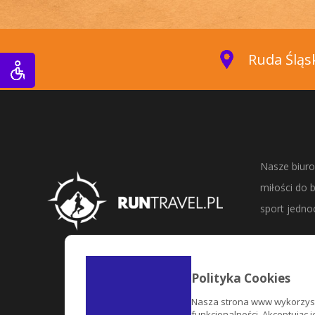
Ruda Śląsk
Nasze biuro
miłości do b
sport jednoc
Odkrywaj i 
eventów i i
Polityka Cookies
wrażeń, emo
Nasza strona www wykorzystuj
własnych sł
funkcjonalności. Akceptując 