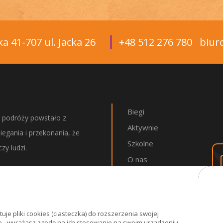
a 41-707 ul. Jacka 26
+48 512 276 780
biur
Biegi
 podróży powstało z
Aktywnie
iegania i przekonania, że
Szkolne
zy ludzi.
O nas
doświadczaj z nami
FAQ
mprez biegowych pełnych
Kontakt
cji i pokonywania
e pliki cookies (ciasteczka) do rozszerzenia swojej
abości.
je - wyrażasz zgodę na ich stosowanie na swoim urządzeniu.