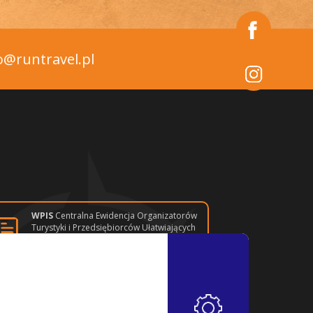
o@runtravel.pl
WPIS
Centralna Ewidencja Organizatorów
Turystyki i Przedsiębiorców Ułatwiających
Nabywanie Powiązanych Usług
Turystycznych
AKCEPTUJĘ