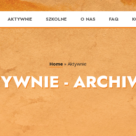
AKTYWNIE
SZKOLNE
O NAS
FAQ
K
Home
»
Aktywnie
YWNIE - ARCH