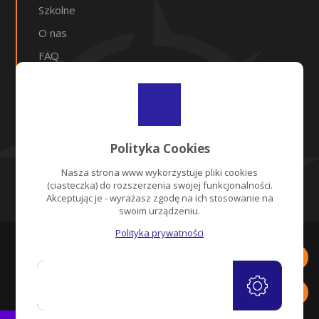
Szkolne
O nas
FAQ
Kontakt
WPIS
Centralna Ewidencja Organizatorów Turystyki i
Polityka Cookies
Przedsiębiorców Ułatwiających Nabywanie
Powiązanych Usług Turystycznych
Nasza strona www wykorzystuje pliki cookies
(ciasteczka) do rozszerzenia swojej funkcjonalności.
Akceptując je - wyrażasz zgodę na ich stosowanie na
swoim urządzeniu.
Polityka prywatności
Wszelkie prawa zastrzeżone © RUNTRAVEL
Jak oceniasz tą podstronę?
AKCEPTUJĘ
Dobrze
Źle
+
-