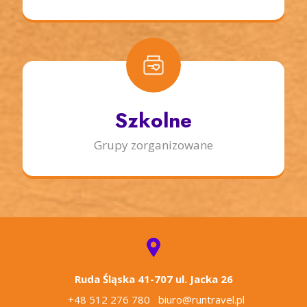
Szkolne
Grupy zorganizowane
Ruda Śląska 41-707 ul. Jacka 26
+48 512 276 780
biuro@runtravel.pl